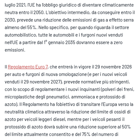
luglio 2021, l’UE ha l’obbligo giuridico di diventare climaticamente
neutra entro il 2050. L’obiettivo intermedio, da conseguire entro il
2030, prevede una riduzione delle emissioni di gas a effetto serra
almeno del 55%. Nello specifico, per quando riguarda il settore
automobilistico, tutte le automobili e i furgoni nuovi venduti
nell’UE a partire dal 1° gennaio 2035 dovranno essere a zero
emissioni.
Il
Regolamento Euro 7
, che entrerà in vigore il 29 novembre 2026
per auto e furgoni di nuova omologazione (e per i nuovi veicoli
venduti il 29 novembre 2027), prevede normative più stringenti,
con lo scopo di regolamentare i nuovi inquinanti (polveri dei freni,
microplastiche degli pneumatici, ammoniaca e protossido di
azoto). Il Regolamento ha l’obiettivo di transitare l’Europa verso la
neutralità climatica attraverso la riduzione del limite di ossidi di
azoto per veicoli leggeri diesel, mentre per i veicoli pesanti il
protossido di azoto dovrà subire una riduzione superiore al 50%
del limite attualmente consentito e del 75% del numero di