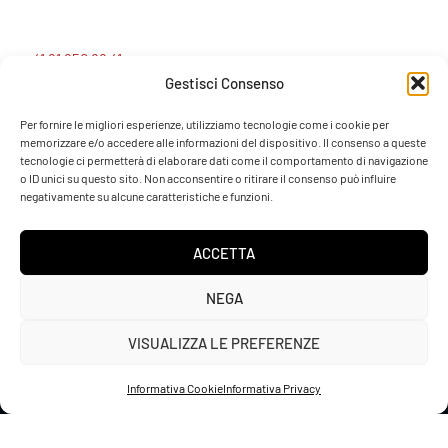
+41 91 950 88 41
Gestisci Consenso
info@sotefin.ch
Per fornire le migliori esperienze, utilizziamo tecnologie come i cookie per
memorizzare e/o accedere alle informazioni del dispositivo. Il consenso a queste
tecnologie ci permetterà di elaborare dati come il comportamento di navigazione
Via Gaggiolo 27, 6855 Stabio (CH)
o ID unici su questo sito. Non acconsentire o ritirare il consenso può influire
negativamente su alcune caratteristiche e funzioni.
ACCETTA
NEGA
Sotefin SA – CHE-115.486.008
VISUALIZZA LE PREFERENZE
Via Gaggiolo 27, CH-6855 Stabio (Svizzera)
Sviluppato da
WebePc
Informativa Cookie
Informativa Privacy
Informativa Privacy
Informativa Cookie