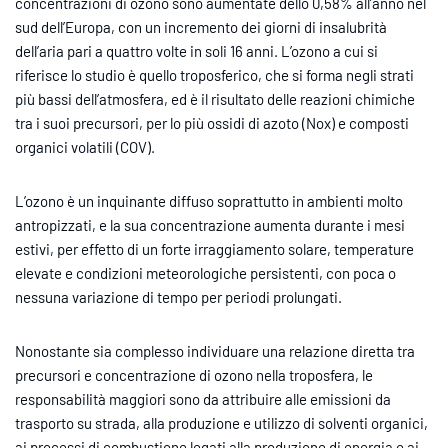
concentrazioni di ozono sono aumentate dello 0,58% all’anno nel
sud dell’Europa, con un incremento dei giorni di insalubrità
dell’aria pari a quattro volte in soli 16 anni. L’ozono a cui si
riferisce lo studio è quello troposferico, che si forma negli strati
più bassi dell’atmosfera, ed è il risultato delle reazioni chimiche
tra i suoi precursori, per lo più ossidi di azoto (Nox) e composti
organici volatili (COV).
L’ozono è un inquinante diffuso soprattutto in ambienti molto
antropizzati, e la sua concentrazione aumenta durante i mesi
estivi, per effetto di un forte irraggiamento solare, temperature
elevate e condizioni meteorologiche persistenti, con poca o
nessuna variazione di tempo per periodi prolungati.
Nonostante sia complesso individuare una relazione diretta tra
precursori e concentrazione di ozono nella troposfera, le
responsabilità maggiori sono da attribuire alle emissioni da
trasporto su strada, alla produzione e utilizzo di solventi organici,
ai processi di combustione legati alla produzione di energia e ai